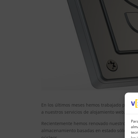
En los últimos meses hemos trabajado para in
a nuestros servicios de alojamiento web, corre
Para
Recientemente hemos renovado nuestros servi
alma
almacenamiento basadas en estado sólido (SSD
tec
núcleos.
las 