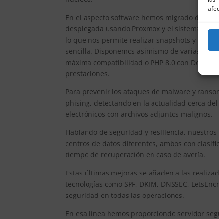
afec
En el aspecto software hemos migrado desde Op
desplegada usando Proxmox y el sistema de fi
lo que nos permite realizar snapshots y réplic
sencilla. Disponemos asimismo de varias máqu
máxima compatibilidad o PHP 8.0 con Debian 
prestaciones.
Para prevenir los ataques de malware y rans
phising, detectando en la actualidad cerca de
electrónicos con archivos adjuntos malignos.
Hablando de seguridad y resiliencia, nuestros
centros de datos diferentes, ambos con clasifi
tiempo de recuperación en caso de avería.
Estas últimas mejoras se añaden a las realizad
tecnologías como SPF, DKIM, DNSSEC, LetsEncryp
seguridad en todas las operaciones.
En esa línea hemos proporciondo servidor segu