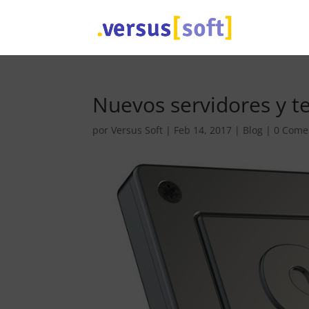
Nuevos servidores y t
por
Versus Soft
|
Feb 14, 2017
|
Blog
|
0 Come