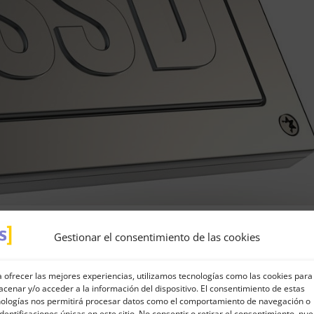
Gestionar el consentimiento de las cookies
corporar las más modernas tecnologías
o electrónico y aplicaciones en la nube.
 ofrecer las mejores experiencias, utilizamos tecnologías como las cookies para
dores para incorporar tecnologías de
cenar y/o acceder a la información del dispositivo. El consentimiento de estas
) con procesadores Intel Xeon de 4
nologías nos permitirá procesar datos como el comportamiento de navegación o
identificaciones únicas en este sitio. No consentir o retirar el consentimiento, pu